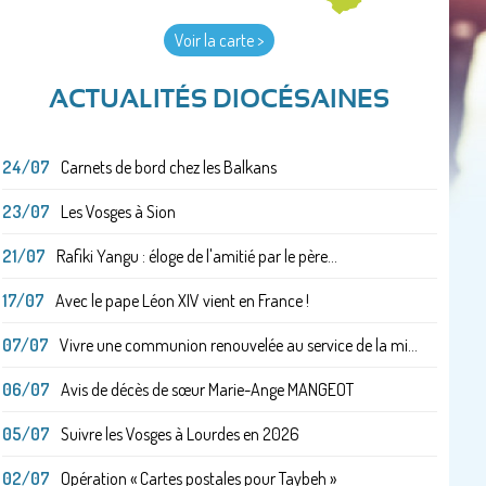
Voir la carte >
ACTUALITÉS DIOCÉSAINES
24/07
Carnets de bord chez les Balkans
23/07
Les Vosges à Sion
21/07
Rafiki Yangu : éloge de l'amitié par le père...
17/07
Avec le pape Léon XIV vient en France !
07/07
Vivre une communion renouvelée au service de la mi...
06/07
Avis de décès de sœur Marie-Ange MANGEOT
05/07
Suivre les Vosges à Lourdes en 2026
02/07
Opération « Cartes postales pour Taybeh »