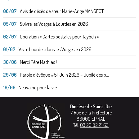
06/07
Avis de décès de sœur Marie-Ange MANGEOT
05/07
Suivre les Vosges à Lourdes en 2026
02/07
Opération « Cartes postales pour Taybeh »
01/07
Vivre Lourdes dans les Vosges en 2026
30/06
Merci Père Mathias !
29/06
Parole d'évêque #5 | Juin 2026 – Jubilé des p...
19/06
Neuvaine pour la vie
Diocèse de Saint-Dié
7 Rue de la Préfecture
88000
EPINAL
Tél:
03 29 82 21 63