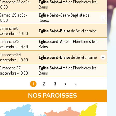
Dimanche 23 août -
Eglise Saint-Amé
de Plombières-les-
10:30
Bains
Samedi 29 août -
Eglise Saint-Jean-Baptiste
de
+
18:30
Ruaux
Dimanche 6
Eglise Saint-Blaise
de Bellefontaine
septembre - 10:30
Dimanche 13
Eglise Saint-Amé
de Plombières-les-
septembre - 10:30
Bains
Dimanche 20
+
Eglise Saint-Blaise
de Bellefontaine
septembre - 10:30
Dimanche 27
Eglise Saint-Amé
de Plombières-les-
septembre - 10:30
Bains
1
2
3
›
»
PAGES
NOS PAROISSES