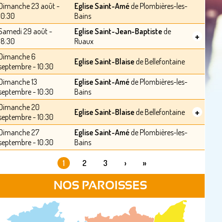
Dimanche 23 août -
Eglise Saint-Amé
de Plombières-les-
10:30
Bains
Samedi 29 août -
Eglise Saint-Jean-Baptiste
de
+
18:30
Ruaux
Dimanche 6
Eglise Saint-Blaise
de Bellefontaine
septembre - 10:30
Dimanche 13
Eglise Saint-Amé
de Plombières-les-
septembre - 10:30
Bains
Dimanche 20
+
Eglise Saint-Blaise
de Bellefontaine
septembre - 10:30
Dimanche 27
Eglise Saint-Amé
de Plombières-les-
septembre - 10:30
Bains
1
2
3
›
»
PAGES
NOS PAROISSES