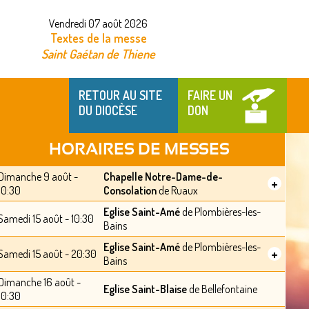
Vendredi 07 août 2026
Textes de la messe
Saint Gaétan de Thiene
RETOUR AU SITE
FAIRE UN
DU DIOCÈSE
DON
HORAIRES DE MESSES
Dimanche 9 août -
Chapelle Notre-Dame-de-
+
10:30
Consolation
de Ruaux
Eglise Saint-Amé
de Plombières-les-
Samedi 15 août - 10:30
Bains
Eglise Saint-Amé
de Plombières-les-
+
Samedi 15 août - 20:30
Bains
Dimanche 16 août -
Eglise Saint-Blaise
de Bellefontaine
10:30