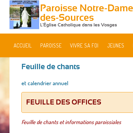
Paroisse Notre-Dame
des-Sources
L'Église Catholique dans les Vosges
ACCUEIL
PAROISSE
VIVRE SA FOI
JEUNES
Feuille de chants
Vous
et calendrier annuel
êtes
ici
FEUILLE DES OFFICES
Feuille de chants et informations paroissiales