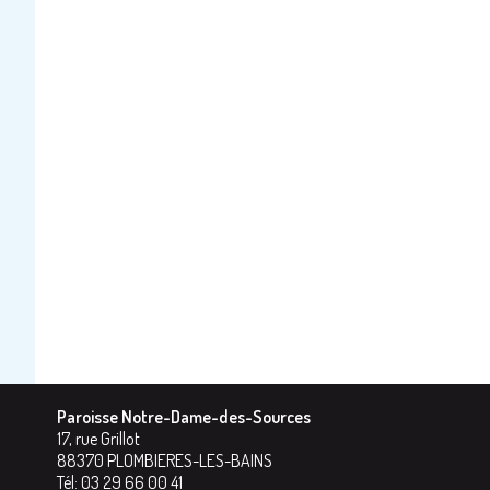
Paroisse Notre-Dame-des-Sources
17, rue Grillot
88370
PLOMBIERES-LES-BAINS
Tél:
03 29 66 00 41