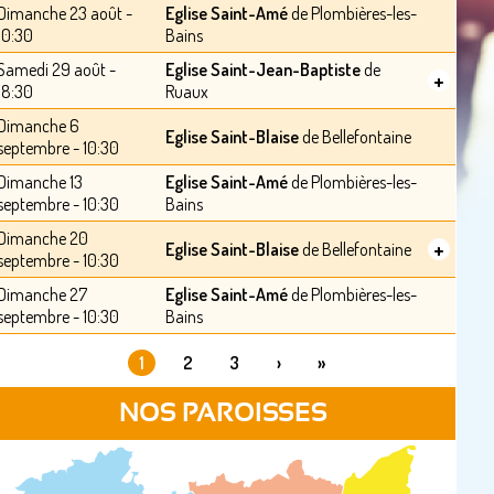
Dimanche 23 août -
Eglise Saint-Amé
de Plombières-les-
10:30
Bains
Samedi 29 août -
Eglise Saint-Jean-Baptiste
de
+
18:30
Ruaux
Dimanche 6
Eglise Saint-Blaise
de Bellefontaine
septembre - 10:30
Dimanche 13
Eglise Saint-Amé
de Plombières-les-
septembre - 10:30
Bains
Dimanche 20
+
Eglise Saint-Blaise
de Bellefontaine
septembre - 10:30
Dimanche 27
Eglise Saint-Amé
de Plombières-les-
septembre - 10:30
Bains
1
2
3
›
»
PAGES
NOS PAROISSES