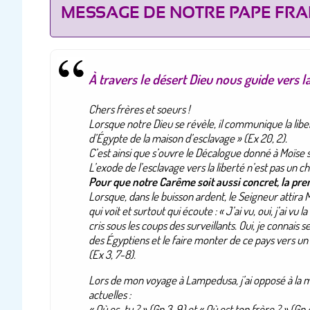
MESSAGE DE NOTRE PAPE FRA
À travers le désert Dieu nous guide vers la
Chers frères et soeurs !
Lorsque notre Dieu se révèle, il communique la liber
d’Égypte de la maison d’esclavage
» (Ex 20, 2).
C’est ainsi que s’ouvre le Décalogue donné à Moïse s
L’exode de l’esclavage vers la liberté n’est pas un c
Pour que notre Carême soit aussi concret, la prem
Lorsque, dans le buisson ardent, le Seigneur attira
qui voit et surtout qui écoute : «
J’ai vu, oui, j’ai v
cris sous les coups des surveillants. Oui, je connais
des Égyptiens et le faire monter de ce pays vers un b
(Ex 3, 7-8).
Lors de mon voyage à Lampedusa, j’ai opposé à la mo
actuelles :
«
Où es-tu ?
» (Gn 3, 9) et «
Où est ton frère ?
» (Gn 4