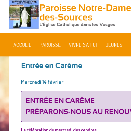
Paroisse Notre-Dame
des-Sources
L'Église Catholique dans les Vosges
ACCUEIL
PAROISSE
VIVRE SA FOI
JEUNES
Entrée en Carême
Vous
Mercredi 14 février
êtes
ici
ENTRÉE EN CARÊME
PRÉPARONS-NOUS AU RENOU
La célébration du mercredi des cendres,