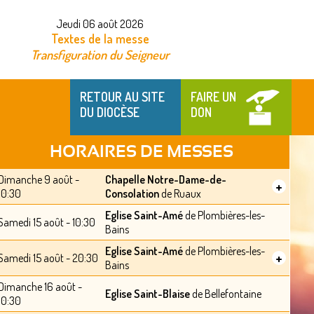
Jeudi 06 août 2026
Textes de la messe
Transfiguration du Seigneur
RETOUR AU SITE
FAIRE UN
DU DIOCÈSE
DON
HORAIRES DE MESSES
Dimanche 9 août -
Chapelle Notre-Dame-de-
+
10:30
Consolation
de Ruaux
Eglise Saint-Amé
de Plombières-les-
Samedi 15 août - 10:30
Bains
Eglise Saint-Amé
de Plombières-les-
+
Samedi 15 août - 20:30
Bains
Dimanche 16 août -
Eglise Saint-Blaise
de Bellefontaine
10:30