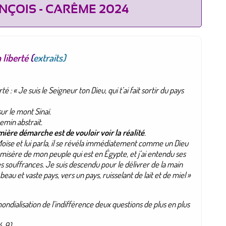
NÇOIS - CARÊME 2024
 liberté
(
extraits)
té : «
Je suis le Seigneur ton Dieu, qui t’ai fait sortir du pays
ur le mont Sinaï.
hemin abstrait.
ière démarche est de vouloir voir la réalité
.
 Moïse et lui parla, il se révéla immédiatement comme un Dieu
u la misère de mon peuple qui est en Égypte, et j’ai entendu ses
 ses souffrances. Je suis descendu pour le délivrer de la main
eau et vaste pays, vers un pays, ruisselant de lait et de miel
»
ndialisation de l’indifférence deux questions de plus en plus
, 9).