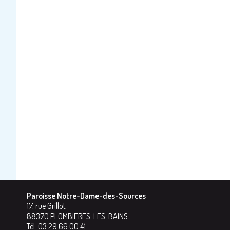
Paroisse Notre-Dame-des-Sources
17, rue Grillot
88370
PLOMBIERES-LES-BAINS
Tél:
03 29 66 00 41