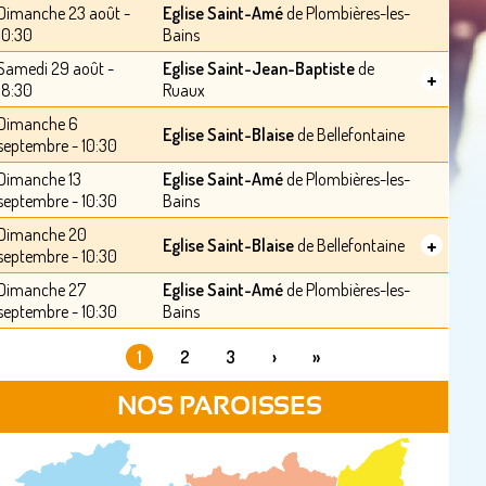
Dimanche 23 août -
Eglise Saint-Amé
de Plombières-les-
10:30
Bains
Samedi 29 août -
Eglise Saint-Jean-Baptiste
de
+
18:30
Ruaux
Dimanche 6
Eglise Saint-Blaise
de Bellefontaine
septembre - 10:30
Dimanche 13
Eglise Saint-Amé
de Plombières-les-
septembre - 10:30
Bains
Dimanche 20
+
Eglise Saint-Blaise
de Bellefontaine
septembre - 10:30
Dimanche 27
Eglise Saint-Amé
de Plombières-les-
septembre - 10:30
Bains
1
2
3
›
»
PAGES
NOS PAROISSES