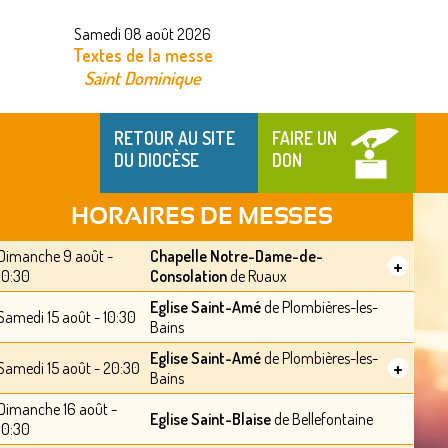
Samedi 08 août 2026
Textes de la messe
Saint Dominique
RETOUR AU SITE
FAIRE UN
DU DIOCÈSE
DON
HORAIRES DE MESSES
Dimanche 9 août -
Chapelle Notre-Dame-de-
+
10:30
Consolation
de Ruaux
Eglise Saint-Amé
de Plombières-les-
Samedi 15 août - 10:30
Bains
Eglise Saint-Amé
de Plombières-les-
+
Samedi 15 août - 20:30
Bains
Dimanche 16 août -
Eglise Saint-Blaise
de Bellefontaine
10:30