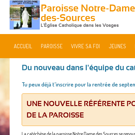
Paroisse Notre-Dame
des-Sources
L'Église Catholique dans les Vosges
ACCUEIL
PAROISSE
VIVRE SA FOI
JEUNES
Du nouveau dans l'équipe du cat
Vous
Tu peux déjà t'inscrire pour la rentrée de septe
êtes
ici
UNE NOUVELLE RÉFÉRENTE PO
DE LA PAROISSE
La catéchèse de la paroisse Notre Dame des Sources se renouv