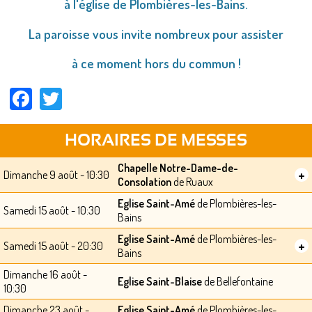
à l'église de Plombières-les-Bains.
La paroisse vous invite nombreux pour assister
à ce moment hors du commun !
Facebook
Twitter
HORAIRES DE MESSES
Chapelle Notre-Dame-de-
+
Dimanche 9 août - 10:30
Consolation
de Ruaux
Eglise Saint-Amé
de Plombières-les-
Samedi 15 août - 10:30
Bains
Eglise Saint-Amé
de Plombières-les-
+
Samedi 15 août - 20:30
Bains
Dimanche 16 août -
Eglise Saint-Blaise
de Bellefontaine
10:30
Dimanche 23 août -
Eglise Saint-Amé
de Plombières-les-