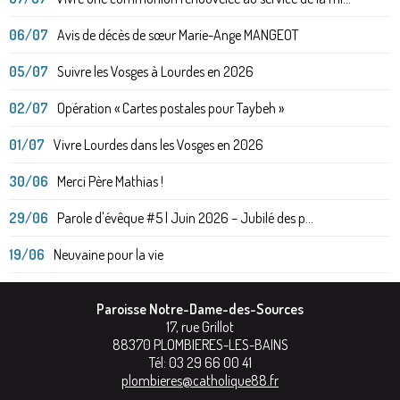
06/07
Avis de décès de sœur Marie-Ange MANGEOT
05/07
Suivre les Vosges à Lourdes en 2026
02/07
Opération « Cartes postales pour Taybeh »
01/07
Vivre Lourdes dans les Vosges en 2026
30/06
Merci Père Mathias !
29/06
Parole d'évêque #5 | Juin 2026 – Jubilé des p...
19/06
Neuvaine pour la vie
Paroisse Notre-Dame-des-Sources
17, rue Grillot
88370
PLOMBIERES-LES-BAINS
Tél:
03 29 66 00 41
plombieres@catholique88.fr