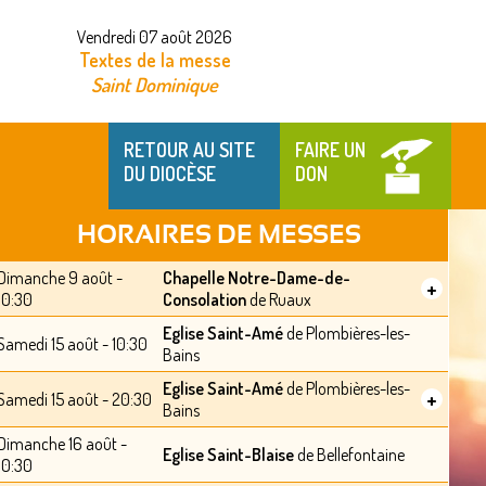
Vendredi 07 août 2026
Textes de la messe
Saint Dominique
RETOUR AU SITE
FAIRE UN
DU DIOCÈSE
DON
HORAIRES DE MESSES
Dimanche 9 août -
Chapelle Notre-Dame-de-
+
10:30
Consolation
de Ruaux
Eglise Saint-Amé
de Plombières-les-
Samedi 15 août - 10:30
Bains
Eglise Saint-Amé
de Plombières-les-
+
Samedi 15 août - 20:30
Bains
Dimanche 16 août -
Eglise Saint-Blaise
de Bellefontaine
10:30