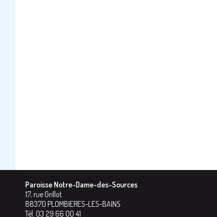
Paroisse Notre-Dame-des-Sources
17, rue Grillot
88370
PLOMBIERES-LES-BAINS
Tél:
03 29 66 00 41