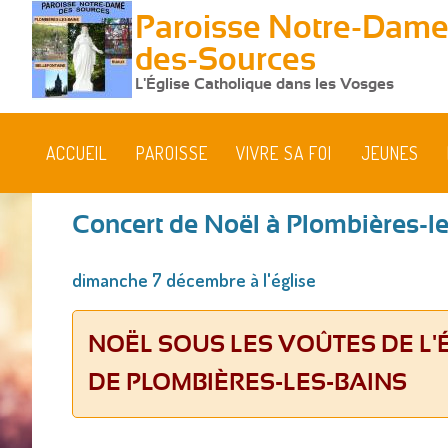
Paroisse Notre-Dame
des-Sources
L'Église Catholique dans les Vosges
ACCUEIL
PAROISSE
VIVRE SA FOI
JEUNES
Concert de Noël à Plombières-l
Vous
dimanche 7 décembre à l'église
êtes
ici
NOËL SOUS LES VOÛTES DE L'
DE PLOMBIÈRES-LES-BAINS