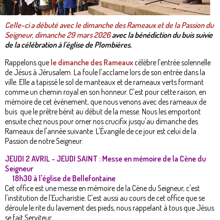
Celle-ci a débuté avec le dimanche des Rameaux et de la Passion du
Seigneur, dimanche 29 mars 2026
avec la bénédiction du buis suivie
de la célébration à l'église de Plombières.
Rappelons que
le dimanche des Rameaux
célèbre l'entrée solennelle
de Jésus à Jérusalem. La foule l'acclame lors de son entrée dans la
ville. Elle a tapissé le sol de manteaux et de rameaux verts formant
comme un chemin royal en son honneur. C'est pour cette raison, en
mémoire de cet événement, que nous venons avec des rameaux de
buis que le prêtre bénit au début de la messe. Nous les emportont
ensuite chez nous pour orner nos crucifix jusqu'au dimanche des
Rameaux de l'année suivante. L'Évangile de ce jour est celui de la
Passion de notre Seigneur.
JEUDI 2 AVRIL - JEUDI SAINT : Messe en mémoire de la Cène du
Seigneur
18h30 à l'église de Bellefontaine
Cet office est une messe en mémoire de la Cène du Seigneur, c'est
l'institution de l'Eucharistie. C'est aussi au cours de cet office que se
déroule le rite du lavement des pieds, nous rappelant à tous que Jésus
se fait Serviteur.