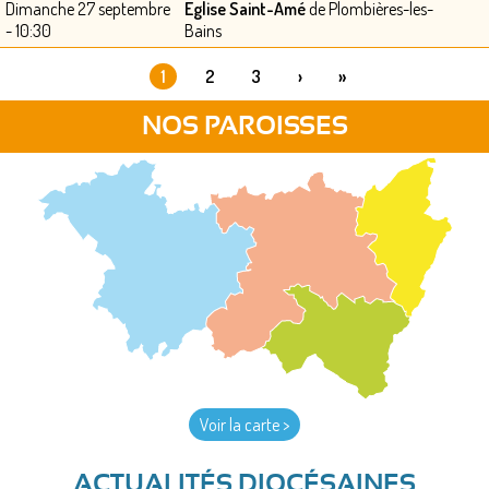
Dimanche 27 septembre
Eglise Saint-Amé
de Plombières-les-
- 10:30
Bains
1
2
3
›
»
PAGES
NOS PAROISSES
Voir la carte >
ACTUALITÉS DIOCÉSAINES