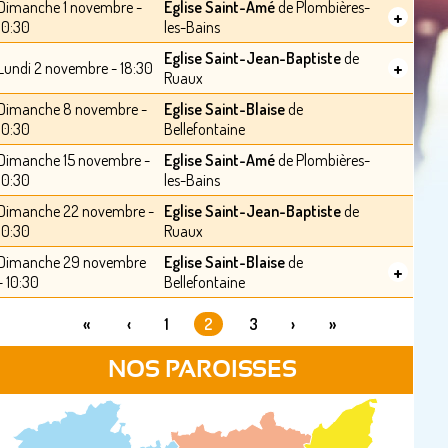
Dimanche 1 novembre -
Eglise Saint-Amé
de Plombières-
+
10:30
les-Bains
Eglise Saint-Jean-Baptiste
de
+
Lundi 2 novembre - 18:30
Ruaux
Dimanche 8 novembre -
Eglise Saint-Blaise
de
10:30
Bellefontaine
Dimanche 15 novembre -
Eglise Saint-Amé
de Plombières-
10:30
les-Bains
Dimanche 22 novembre -
Eglise Saint-Jean-Baptiste
de
10:30
Ruaux
Dimanche 29 novembre
Eglise Saint-Blaise
de
+
- 10:30
Bellefontaine
«
‹
1
2
3
›
»
PAGES
NOS PAROISSES