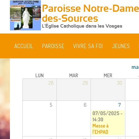
Paroisse Notre-Dame
des-Sources
L'Église Catholique dans les Vosges
ACCUEIL
PAROISSE
VIVRE SA FOI
JEUNES
ma
LUN
MAR
MER
28
29
30
5
6
7
07/05/2025 -
14:30
Messe à
l'EHPAD