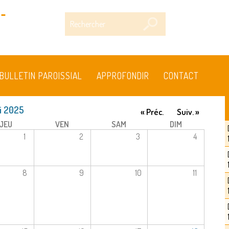
-
Rechercher
BULLETIN PAROISSIAL
APPROFONDIR
CONTACT
i 2025
« Préc.
Suiv. »
JEU
VEN
SAM
DIM
1
2
3
4
8
9
10
11