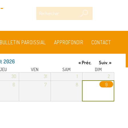
-
Rechercher
BULLETIN PAROISSIAL
APPROFONDIR
CONTACT
t 2026
« Préc.
Suiv. »
JEU
VEN
SAM
DIM
30
31
1
2
6
7
8
9