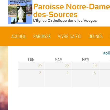
Paroisse Notre-Dame
des-Sources
L'Église Catholique dans les Vosges
ACCUEIL
PAROISSE
VIVRE SA FOI
JEUNES
aoû
LUN
MAR
MER
27
28
29
3
4
5