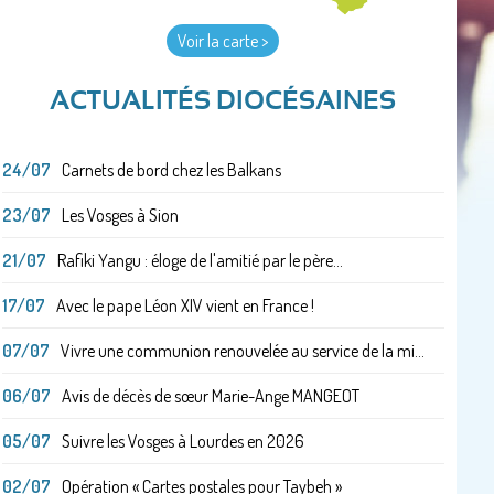
Voir la carte >
ACTUALITÉS DIOCÉSAINES
24/07
Carnets de bord chez les Balkans
23/07
Les Vosges à Sion
21/07
Rafiki Yangu : éloge de l'amitié par le père...
17/07
Avec le pape Léon XIV vient en France !
07/07
Vivre une communion renouvelée au service de la mi...
06/07
Avis de décès de sœur Marie-Ange MANGEOT
05/07
Suivre les Vosges à Lourdes en 2026
02/07
Opération « Cartes postales pour Taybeh »