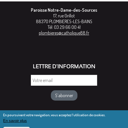
Paroisse Notre-Dame-des-Sources
17, rue Grillot
88370
PLOMBIERES-LES-BAINS
Tél:
03 29 66 00 41
plombieres@catholique88.fr
LETTRE D'INFORMATION
Votre
email
En poursuivant votre navigation, vous acceptez l'utilisation de cookies.
En savoir plus
© Diocèse de Saint-Dié 2016-2025
Mentions légales