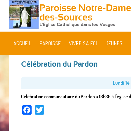
Paroisse Notre-Dame
des-Sources
L'Église Catholique dans les Vosges
ACCUEIL
PAROISSE
VIVRE SA FOI
JEUNES
Célébration du Pardon
Vous
êtes
Lundi 14 
ici
Célébration communautaire du Pardon à 18h30 à l'église 
Facebook
Twitter