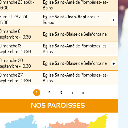
Dimanche 23 août -
Eglise Saint-Amé
de Plombières-les-
10:30
Bains
Samedi 29 août -
Eglise Saint-Jean-Baptiste
de
+
18:30
Ruaux
Dimanche 6
Eglise Saint-Blaise
de Bellefontaine
septembre - 10:30
Dimanche 13
Eglise Saint-Amé
de Plombières-les-
septembre - 10:30
Bains
Dimanche 20
+
Eglise Saint-Blaise
de Bellefontaine
septembre - 10:30
Dimanche 27
Eglise Saint-Amé
de Plombières-les-
septembre - 10:30
Bains
1
2
3
›
»
PAGES
NOS PAROISSES