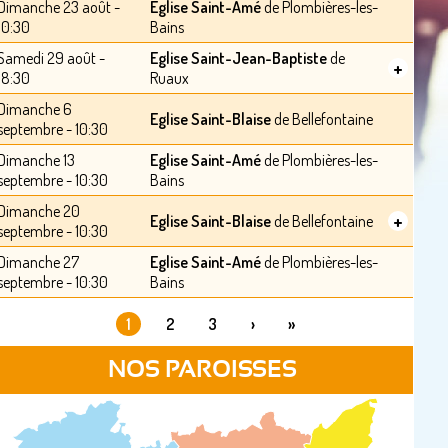
Dimanche 23 août -
Eglise Saint-Amé
de Plombières-les-
10:30
Bains
Samedi 29 août -
Eglise Saint-Jean-Baptiste
de
+
18:30
Ruaux
Dimanche 6
Eglise Saint-Blaise
de Bellefontaine
septembre - 10:30
Dimanche 13
Eglise Saint-Amé
de Plombières-les-
septembre - 10:30
Bains
Dimanche 20
+
Eglise Saint-Blaise
de Bellefontaine
septembre - 10:30
Dimanche 27
Eglise Saint-Amé
de Plombières-les-
septembre - 10:30
Bains
1
2
3
›
»
PAGES
NOS PAROISSES