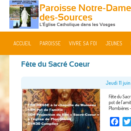
Paroisse Notre-Dame
des-Sources
L'Église Catholique dans les Vosges
ACCUEIL
PAROISSE
VIVRE SA FOI
JEUNES
Fête du Sacré Coeur
Vous
êtes
Jeudi 11 jui
ici
Fête du Sacr
pot de l'amit
Plombières -
Fa