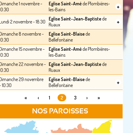
Dimanche 1 novembre -
Eglise Saint-Amé
de Plombières-
+
10:30
les-Bains
Eglise Saint-Jean-Baptiste
de
+
Lundi 2 novembre - 18:30
Ruaux
Dimanche 8 novembre -
Eglise Saint-Blaise
de
10:30
Bellefontaine
Dimanche 15 novembre -
Eglise Saint-Amé
de Plombières-
10:30
les-Bains
Dimanche 22 novembre -
Eglise Saint-Jean-Baptiste
de
10:30
Ruaux
Dimanche 29 novembre
Eglise Saint-Blaise
de
+
- 10:30
Bellefontaine
«
‹
1
2
3
›
»
PAGES
NOS PAROISSES