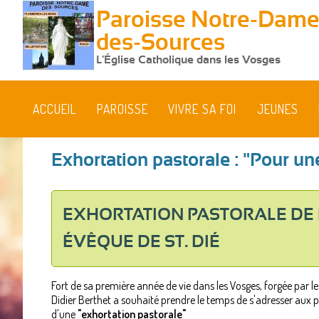
Paroisse Notre-Dame
des-Sources
L'Église Catholique dans les Vosges
ACCUEIL
PAROISSE
VIVRE SA FOI
JEUNES
Exhortation pastorale : "Pour u
EXHORTATION PASTORALE DE 
ÉVÊQUE DE ST. DIÉ
Fort de sa première année de vie dans les Vosges, forgée par le
Didier Berthet a souhaité prendre le temps de s'adresser aux prê
d'une
"exhortation pastorale"