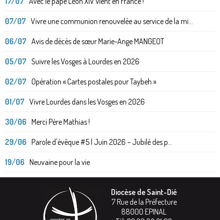
17/07
Avec le pape Léon XIV vient en France !
07/07
Vivre une communion renouvelée au service de la mi...
06/07
Avis de décès de sœur Marie-Ange MANGEOT
05/07
Suivre les Vosges à Lourdes en 2026
02/07
Opération « Cartes postales pour Taybeh »
01/07
Vivre Lourdes dans les Vosges en 2026
30/06
Merci Père Mathias !
29/06
Parole d'évêque #5 | Juin 2026 – Jubilé des p...
19/06
Neuvaine pour la vie
Diocèse de Saint-Dié
7 Rue de la Préfecture
88000
EPINAL