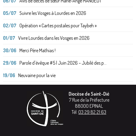
06/07
Avis de décès de sœur Marie-Ange MANGEOT
05/07
Suivre les Vosges à Lourdes en 2026
02/07
Opération « Cartes postales pour Taybeh »
01/07
Vivre Lourdes dans les Vosges en 2026
30/06
Merci Père Mathias !
29/06
Parole d'évêque #5 | Juin 2026 – Jubilé des p...
19/06
Neuvaine pour la vie
Diocèse de Saint-Dié
7 Rue de la Préfecture
88000
EPINAL
Tél:
03 29 82 21 63