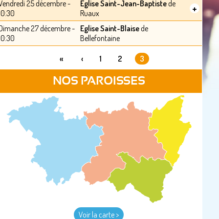
Vendredi 25 décembre -
Eglise Saint-Jean-Baptiste
de
+
10:30
Ruaux
Dimanche 27 décembre -
Eglise Saint-Blaise
de
10:30
Bellefontaine
«
‹
1
2
3
PAGES
NOS PAROISSES
Voir la carte >